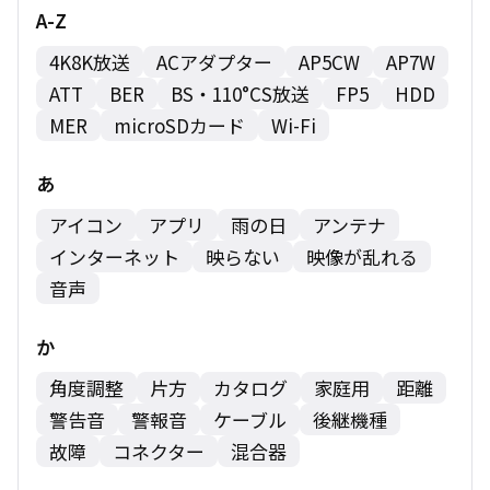
A-Z
4K8K放送
ACアダプター
AP5CW
AP7W
ATT
BER
BS・110°CS放送
FP5
HDD
MER
microSDカード
Wi-Fi
あ
アイコン
アプリ
雨の日
アンテナ
インターネット
映らない
映像が乱れる
音声
か
角度調整
片方
カタログ
家庭用
距離
警告音
警報音
ケーブル
後継機種
故障
コネクター
混合器