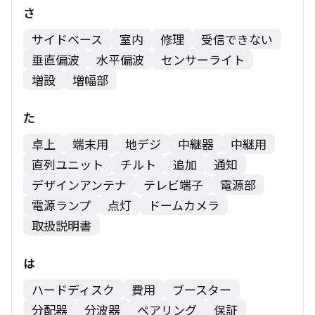
さ
サイドベース
室内
修理
受信できない
垂直偏波
水平偏波
センサーライト
増設
増幅部
た
卓上
端末用
地デジ
中継器
中継用
直列ユニット
チルト
追加
通知
デザインアンテナ
テレビ端子
電源部
電源ランプ
点灯
ドームカメラ
取扱説明書
は
ハードディスク
費用
ブースター
分配器
分波器
ペアリング
保証