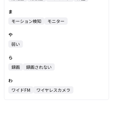
ま
モーション検知
モニター
や
弱い
ら
録画
録画されない
わ
ワイドFM
ワイヤレスカメラ